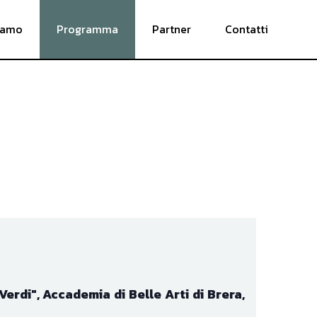
iamo
Programma
Partner
Contatti
rdi", Accademia di Belle Arti di Brera, 
ia moderna e contemporanea
, anche in 