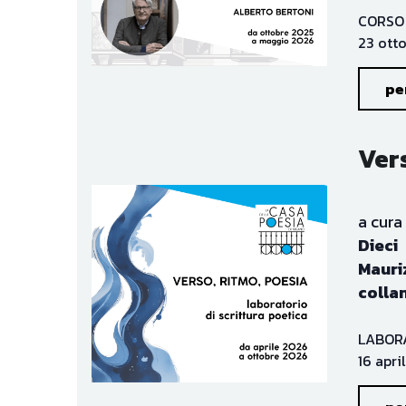
23 otto
per
Vers
a cura 
Dieci 
Mauri
colla
LABORA
16 apri
per