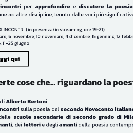
one ad altre discipline, tenuto dalle voci più significati
I INCONTRI (in presenza/in streaming, ore 19-21)
bre, 6 novembre, 10 novembre, 4 dicembre, 15 gennaio, 12 febbra
 11-25 giugno
ggi qui
erte cose che... riguardano la poes
di 
Alberto Bertoni
.
ncontri 
sulla poesia del 
secondo Novecento italian
delle 
scuole secondarie di secondo grado di Mil
nanti
, dei 
lettori
 e degli 
amanti
 della poesia contemp
ANNUALE (in presenza/in streaming, ore 18-20)