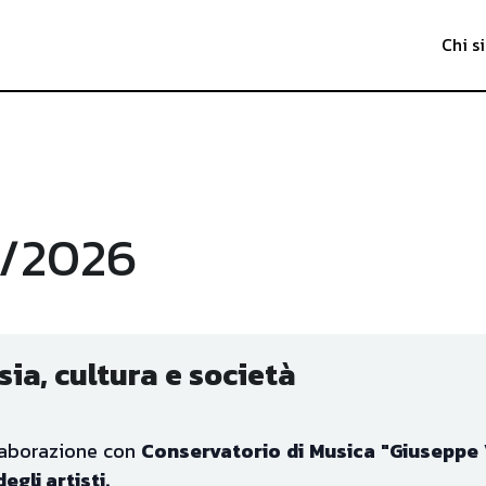
Chi s
/2026
ia, cultura e società
laborazione con 
Conservatorio di Musica "Giuseppe Ve
egli artisti.
 incontri 
per 
approfondire
 e 
discutere la poes