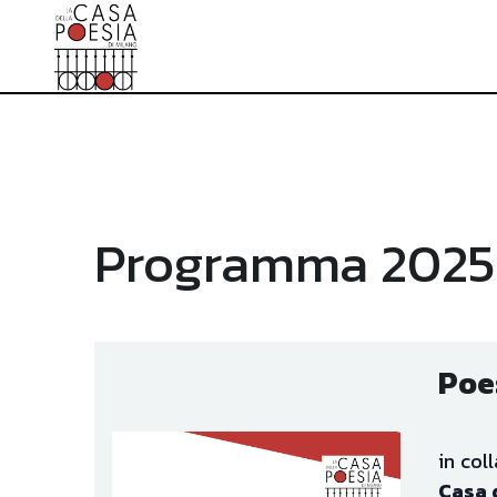
Programma 2025
Poes
in col
Casa d
Dieci