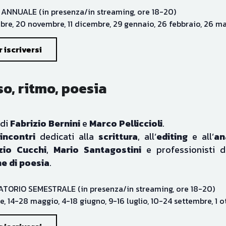
bre, 20 novembre, 11 dicembre, 29 gennaio, 26 febbraio, 26 mar
 iscriversi
o, ritmo, poesia
di 
Fabrizio Bernini 
e 
Marco Pelliccioli
.
incontri
 dedicati alla 
scrittura
, all’
editing
 e all’
an
zio Cucchi
, 
Mario Santagostini
 e professionisti d
ne di poesia
. 
TORIO SEMESTRALE (in presenza/in streaming, ore 18-20)
le, 14-28 maggio, 4-18 giugno, 9-16 luglio, 10-24 settembre, 1 
 iscriversi