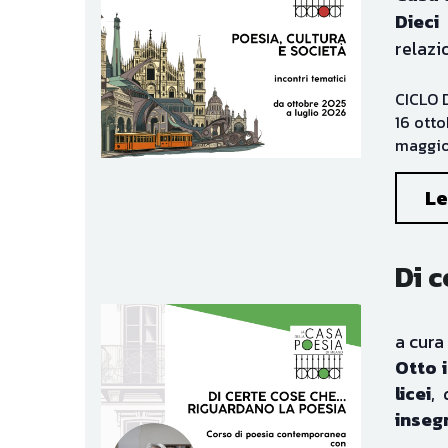
relazi
CICLO D
16 otto
maggio,
Le
Di c
a cura 
Otto i
licei
, 
inseg
CORSO 